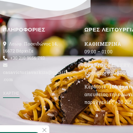
ΠΛΗΡΟΦΟΡΙΕΣ
ΩΡΕΣ ΛΕΙΤΟΥΡΓΙ
Λεωφ. Ποσειδώνος 14,
ΚΑΘΗΜΕΡΙΝΑ
16672 Βάρκιζα
09:00 – 01:00
+30 210 9656 793
ΩΡΑΡΙΟ DELIVERY
casavictoriavarkiza@gmail
Καθημερινά: 13:00 – 0
.com
Κερδίστε
-10% έκπτ
ΧΑΡΤΗΣ
απευθείας τηλεφωνι
παραγγελίες
+30 210
Κλείσιμο του Cookie banner για το GDPR