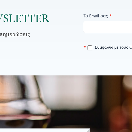
SLETTER
Newsletter
Το Email σας
*
ενημερώσεις
*
Συμφωνώ με τους 