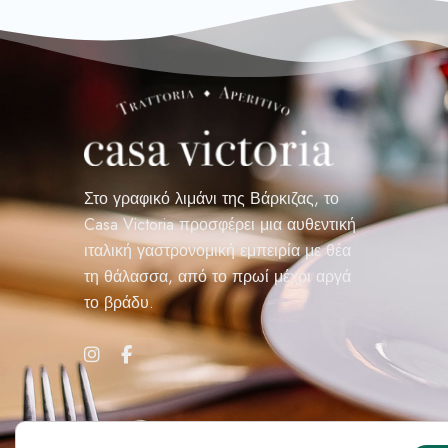
Στο γραφικό λιμάνι της Βάρκιζας, το
Casa Victoria προσφέρει μια αυθεντική
ιταλική γαστρονομική εμπειρία με θέα
τη θάλασσα, από το πρωί μέχρι αργά
το βράδυ.