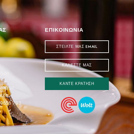
ΑΣ
ΕΠΙΚΟΙΝΩΝΙΑ
ΣΤΕΙΛΤΕ ΜΑΣ EMAIL
ΚΑΛΕΣΤΕ ΜΑΣ
0:00
ΚΑΝΤΕ ΚΡΑΤΗΣΗ
ωση
με
κές
 9656 793